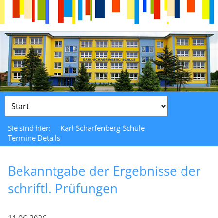
Zielseite
Sie sind hier:
Karl-Scharfenberg-Schule
Termine Details
Bekanntgabe der Ergebnisse der
schriftl. Prüfungen
11.06.2026